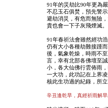
91年的災劫比90年更為
不忍玉石俱焚，預先警示
避劫消災，有危而無險，
貴也會一下子灰飛煙滅。
91年春祈法會雖然經功
仍有大小各種劫難接踵而
後，氣象乾燥，時雨不至
言，幸有北部各佛壇至誠
小，各大仙佛行雲佈雨，
一大功，此功記在上界凌
核此生功過的紀錄，所立
辛丑逢乾旱，真經祈雨解旱