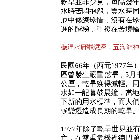
乾旱並非少見，每隔幾年
水時苦悶抱怨，豐水時同
厄中修練珍惜，沒有在珍
進的階梯，重複在苦境輪
穢濁水府罪愆深，五海龍神
民國66年（西元1977
區曾發生嚴重
乾旱，
5月
公厘，乾旱獲得減輕。同
水如一記暮鼓晨鐘，當地
下新的用水標準，而人們
候變遷造成長期的乾旱。
1977年除了乾旱世界並
亡，在雙重危機裡德門弟