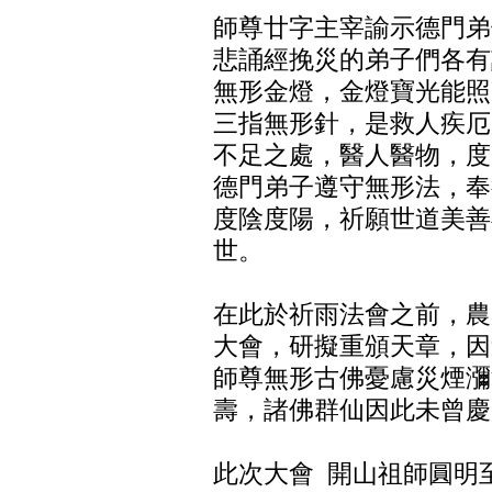
師尊廿字主宰諭示德門弟
悲誦經挽災的弟子們各有
無形金燈，金燈寶光能照
三指無形針，是救人疾厄
不足之處，醫人醫物，度
德門弟子遵守無形法，奉
度陰度陽，祈願世道美善
世。
在此於祈雨法會之前，農
大會，研擬重頒天章，
師尊無形古佛憂慮災煙瀰
壽，諸佛群仙因此未曾慶
此次大會 開山祖師圓明