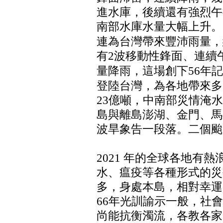
進水庫，後續還有強烈午
南部水庫水量大幅上升。
連為台灣帶來豐沛雨量，
有2波移動性鋒面、連續
量降雨，這場創下56年
登陸台灣，為各地帶來多
23億噸，中南部災情淹
島與離島澎湖、金門、馬
波旱象告一段落。二個颱
2021 年的全球各地有
水、瘟疫等各種形式的災
多，身處本島，相對幸運
66年光訓諭示一般，社
尚能抗衡濁流，各教各家