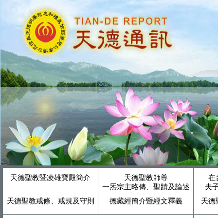
天德聖教暨凌雄寶殿簡介
天德聖教師尊
在
一炁宗主略傳、聖蹟及論述
夫
天德聖教戒條、戒規及守則
德藏經簡介暨經文釋義
天德