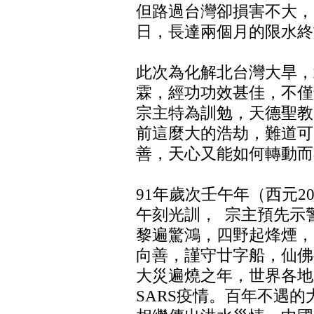
但路過台灣卻損害不大，
日，長達兩個月的限水終
此次為化解北台灣大旱，
霖，經功功效甚佳，不僅
宗主特為訓勉，天德聖教
前這麼大的浩劫，難道可
善，天心又能如何轉動而
91年歲次壬午年（西元2
午刻光訓， 宗主預先示
黎遍驚鴻，四野起烽煙，
向善，謹守廿字船，仙佛
大災遍燒之年，世界各地
SARS疫情。百年不遇