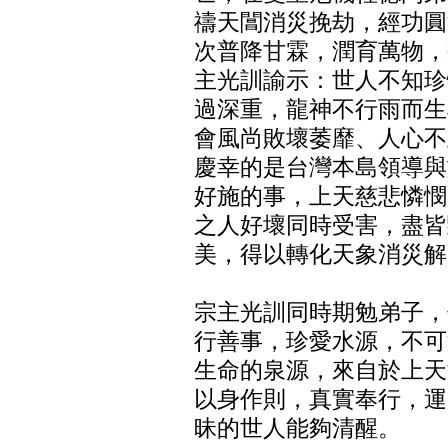
禱天閶消災挽劫，經功圓
次普降甘霖，潤育萬物，
主光訓諭示：世人不知珍
過深重，龍神不行雨而生
會風尚敗壞萎靡、人心不
慶幸的是台灣本島領導與
好施的事，上天慈悲憐憫
之人好壞同時受害，盡皆
美，得以轉化天象消災解
宗主光訓同時期勉弟子，
行善事，珍愛水源，不可
生命的泉源，來自於上天
以身作則，真實奉行，運
昧的世人能夠清醒。