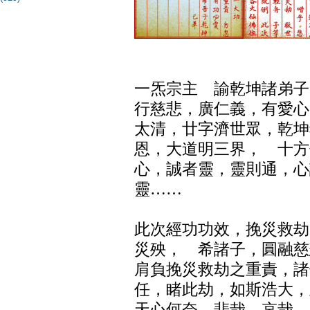
一炁宗主 諭乾坤諸弟子
行慈悲，廣仁義，有愛心
太清，廿字濟世眾，乾坤
恩，大道明三界， 十方
心，誠者靈，靈則通，心
靈……
此次經功功效，挽災救劫
災殃， 希諸子，圓融慈
肩負挽災救劫之重責，諸
任，睹此劫，如斯浩大，
天心何奈，悲哉，哀哉，