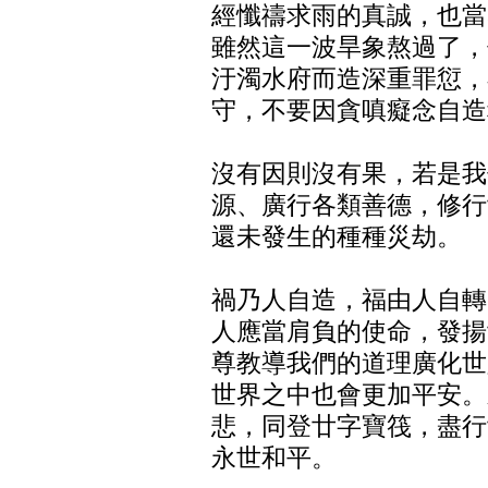
經懺禱求雨的真誠，也當
雖然這一波旱象熬過了，
汙濁水府而造深重罪愆，
守，不要因貪嗔癡念自造
沒有因則沒有果，若是我
源、廣行各類善德，修行
還未發生的種種災劫。
禍乃人自造，福由人自轉
人應當肩負的使命，發揚
尊教導我們的道理廣化世
世界之中也會更加平安。
悲，同登廿字寶筏，盡行
永世和平。