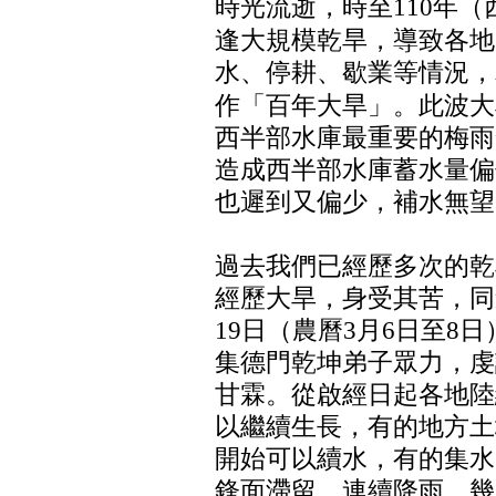
時光流逝，時至110年（西
逢大規模乾旱，導致各地
水、停耕、歇業等情況，為
作「百年大旱」。此波大旱
西半部水庫最重要的梅雨
造成西半部水庫蓄水量偏
也遲到又偏少，補水無望
過去我們已經歷多次的乾
經歷大旱，身受其苦，同道
19日（農曆3月6日至8
集德門乾坤弟子眾力，虔
甘霖。從啟經日起各地陸
以繼續生長，有的地方土
開始可以續水，有的集水
鋒面滯留，連續降雨，幾