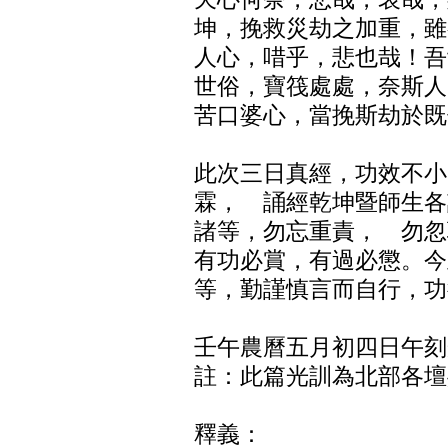
坤，挽救災劫之加重，雖
人心，唶乎，悲也哉！吾
世俗，寶筏處處，奈斯人
苦口婆心，當挽斯劫於既
此次三日真經，功效不小
霖， 誦經乾坤暨師生各
諸等，勿忘重責， 勿忽
有功必賞，有過必懲。今
等，勤謹慎言而自行，功
（錄自
壬午農曆五月初四日午刻
註：此篇光訓為北部各壇
釋義：