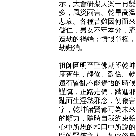
示，大會研擬天案一再變
多，風災雨害、乾旱高溫
悲哀。各種苦難因何而來
儲仁，男女不守本分，流
造劫的禍端；憤恨爭權，
劫難消。
祖師圓明至聖佛期望乾坤
度蒼生，靜修、勤儉。乾
還有昏亂不能覺悟的時候
謹慎，正路走偏，踏進邪
亂而生淫慾邪念，便傷害
字，乾坤諸賢都可為未來
的願力，隨時自我約束檢
心中所想的和口中所說的
門的賢德之人，如此修身