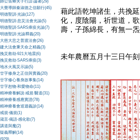
師公笛卿夫子行誼‧論著(29)
大覺導師秦淑德之信願行(45)
藉此語乾坤諸生，共挽延
明德聖訓‧光諭(127)
化，度陰陽，祈世道，歌
明德聖訓‧息災法會光諭(5)
明德聖訓‧SARS瘴疫光諭(7)
壽，子孫綿長，有無一炁
明德聖訓‧光諭釋義(20)
大慈大悲之普渡法會(26)
（錄自
建大法會秉天命之精義(3)
挽災救劫‧921大地震(6)
未年農曆五月十三日午刻
挽災救劫‧SARS瘴疫(3)
地水火風災示諭(5)
廿字修身之正信與實義(20)
廿字修心養身故事集(14)
廿字恕物‧和愛物命(11)
精神療養解說‧戒規‧醫道(31)
精神療養感應實證(78)
精神療養會巡迴義診(14)
戒規‧儀規(1)
箴言‧偈語‧感化歌(7)
講道與魔(2)
疑義釋解(14)
(929)