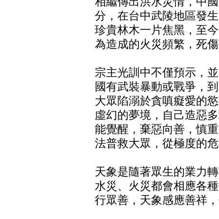
相繼傳出洪水災情，中國
分，在台中武陵地區發生
珍貴林木一片焦黑，至今
為造成的火災頻繁，死傷
宗主光訓中不僅預示，並
國有武裝暴動或戰爭，到
大眾陷溺於貪嗔癡愛的慾
虛幻的夢境，自己造惡多
能覺醒，棄惡向善，慎重
法普救大眾，從極度的危
天象是隨著眾生的業力轉
水災、火災都會相應各種
行眾善，天象感應善祥，