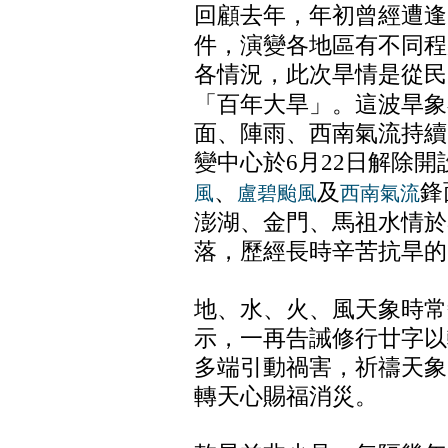
回顧去年，年初曾經遭逢
件，演變各地區有不同程
各情況，此次旱情是從民
「百年大旱」。這波旱象
面、陣雨、西南氣流持續
變中心於6月22日解除開
、
及
鋒
風
盧碧颱風
西南氣流
澎湖、金門、馬祖水情於
落，歷經長時辛苦抗旱的
地、水、火、風天象時常
示，一再告誡修行廿字以
多端引動禍害，祈禱天象
轉天心賜福消災。