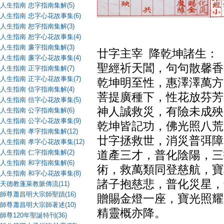
人生指南 忠字指南集解(5)
人生指南 忠字心花故事集(6)
人生指南 恕字指南集解(3)
人生指南 恕字心花故事集(4)
人生指南 廉字指南集解(3)
廿字主宰 降乾坤諸生：
人生指南 廉字心花故事集(4)
聖經祈天閶，句句散馨香
人生指南 正字指南集解(7)
人生指南 正字心花故事集(7)
乾坤明至性，惠澤澤萬方
人生指南 信字指南集解(4)
菩提廣種下，性花放芬芳
人生指南 信字心花故事集(5)
神人誠救災，有險未成殃
人生指南 公字指南集解(6)
人生指南 公字心花故事集(9)
乾坤皆記功，佛光照八荒
人生指南 孝字指南集解(12)
廿字拯救世，消災普弭障
人生指南 孝字心花故事集(12)
人生指南 仁字指南集解(2)
道產三才，普化陰陽，三
人生指南 和字指南集解(6)
術，救萬類同登慈航，寶
人生指南 和字心花故事集(8)
諸子抱慈悲，普化災星，
天德教蓬萊教脈傳流(11)
師尊蕭昌明大宗師聖蹟(16)
贈賜金燈一座，寶光照耀
師尊蕭昌明大宗師著述(10)
精靈概亦降。
師尊120年聖誕特刊(36)