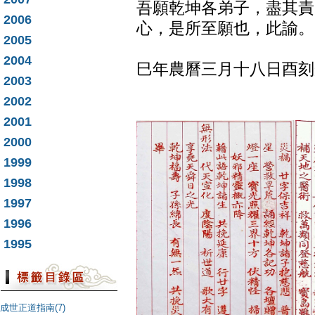
吾願乾坤各弟子，盡其責
2006
心，是所至願也，此諭。
2005
（錄自民
2004
巳年農曆三月十八日酉刻
2003
2002
2001
2000
1999
1998
1997
1996
1995
成世正道指南(7)