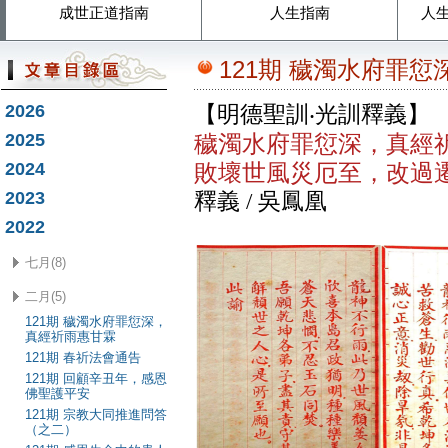
成世正道指南
人生指南
人
121期 穢濁水府罪
2026
【明德聖訓‧光訓釋義】
2025
穢濁水府罪愆深，真經
2024
敗壞世風災厄至，改過
2023
釋義 / 吳鳳凰
2022
七月(8)
二月(5)
121期 穢濁水府罪愆深，
真經祈雨惠甘霖
121期 春祈法會通告
121期 回顧辛丑年，感恩
佛聖護平安
121期 宗教大同推進問答
（之二）