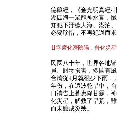
德藏經，《金光明真經‧
湖四海一眾龍神水官，懺
知犯下汙穢大海、湖泊、
必要珍惜，不再犯過而求
廿字廣化濟陰陽，普化災星
民國八十年，世界各地皆
員、財物損害，多國有風
台灣從4月就很少下雨，
年份，在這波乾旱中，台
日禱告上蒼惠降甘霖，神
化災星，解救了旱荒，雖
而未釀成災殃。