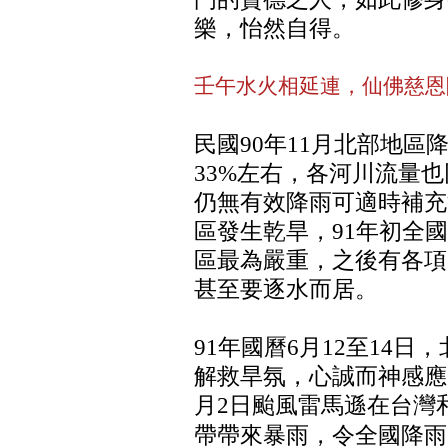
樂，怡然自得。
壬午水火相延連，仙佛慈恩
民國90年11月北部地
33%左右，各河川流量也
仍無有效降雨可適時補充
區發生乾旱，91年初全
區最為嚴重，之後有各項
甚至要逐水而居。
91年國曆6月12至14
解救旱氛，心誠而神感應
月2日颱風雷馬遜在台灣
帶帶來暴雨，令全國降雨