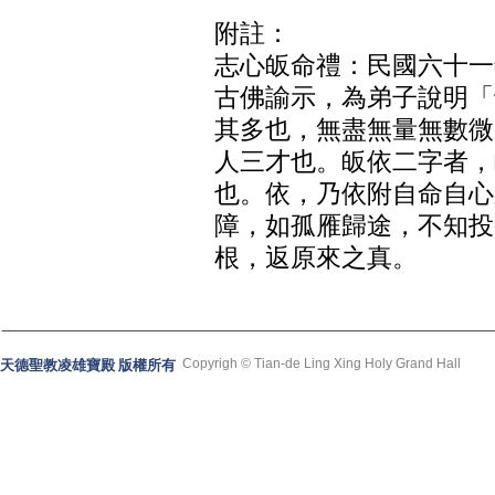
附註：
志心皈命禮：民國六十一
古佛諭示，為弟子說明「
其多也，無盡無量無數微
人三才也。皈依二字者，
也。依，乃依附自命自心
障，如孤雁歸途，不知投
根，返原來之真。
Copyrigh © Tian-de Ling Xing Holy Grand Hall
天德聖教凌雄寶殿 版權所有