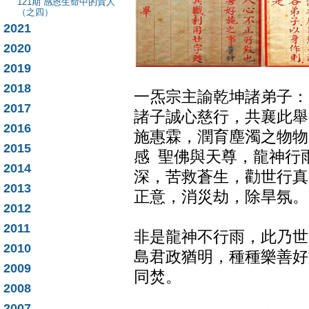
121期 感恩生命中的貴人
（之四）
2021
2020
2019
2018
一炁宗主諭乾坤諸弟子：
2017
諸子誠心慈行，共襄此舉
2016
施惠霖，潤育塵濁之物物
2015
感 聖佛與天尊，龍神行
2014
深，苦救蒼生，勸世行真
2013
正意，消災劫，除旱氛。
2012
2011
非是龍神不行雨，此乃世
2010
島君政猶明，種種樂善好
2009
同焚。
2008
2007