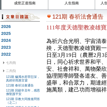
成世正道指南
人生指南
人
121期 春祈法會通告
2026
111年度天德聖教凌雄
2025
2024
為祈六合光明、宇宙清泰
2023
殃，天德聖教凌雄寶殿一
2022
日至3月19日（農曆2月
日，同心祈求世界和平、
七月(8)
安、社會祥和、萬物榮欣
二月(5)
協理開導師暨各道友、善
121期 穢濁水府罪愆深，
真經祈雨惠甘霖
盛舉，和合眾力，期達經
121期 春祈法會通告
施萬類，建己功而增福祥
121期 回顧辛丑年，感恩
佛聖護平安
121期 宗教大同推進問答
（之二）