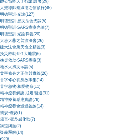
師公笛卿夫子行誼‧論著(29)
大覺導師秦淑德之信願行(45)
明德聖訓‧光諭(127)
明德聖訓‧息災法會光諭(5)
明德聖訓‧SARS瘴疫光諭(7)
明德聖訓‧光諭釋義(20)
大慈大悲之普渡法會(26)
建大法會秉天命之精義(3)
挽災救劫‧921大地震(6)
挽災救劫‧SARS瘴疫(3)
地水火風災示諭(5)
廿字修身之正信與實義(20)
廿字修心養身故事集(14)
廿字恕物‧和愛物命(11)
精神療養解說‧戒規‧醫道(31)
精神療養感應實證(78)
精神療養會巡迴義診(14)
戒規‧儀規(1)
箴言‧偈語‧感化歌(7)
講道與魔(2)
疑義釋解(14)
(929)