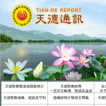
天德聖教暨凌雄寶殿簡介
天德聖教師尊
在
一炁宗主略傳、聖蹟及論述
夫
天德聖教戒條、戒規及守則
德藏經簡介暨經文釋義
天德