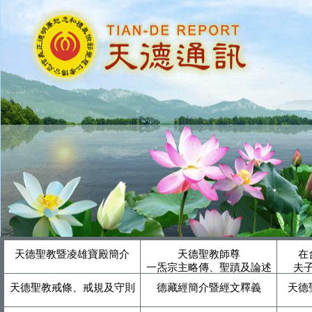
天德聖教暨凌雄寶殿簡介
天德聖教師尊
在
一炁宗主略傳、聖蹟及論述
夫
天德聖教戒條、戒規及守則
德藏經簡介暨經文釋義
天德