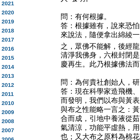
2021
2020
問：有何根據。
2019
答：根據雖有，說來恐怕
2018
來說法，隨便拿出綿綾一
2017
之，眾佛不能解，後經龍
2016
清淨我佛身，六根封閉是
2015
慶再生。此乃根據佛法而
2014
2013
問：為何貴社創始人，研
2012
答：現在科學家造飛機、
2011
而發明，我們以布與黃表
2010
與布之性能略一言之：黃
2009
合而成，引地中養液從茹
2008
氣清涼，功能平虛熱，用
2007
也；又大布之原料為棉花
2006