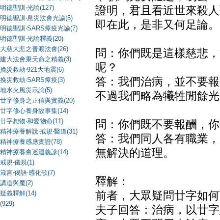
明德聖訓‧光諭(127)
證明，君且看近世來殺人
明德聖訓‧息災法會光諭(5)
即在此，是非又何足論。
明德聖訓‧SARS瘴疫光諭(7)
明德聖訓‧光諭釋義(20)
大慈大悲之普渡法會(26)
問：你們既是這樣慈悲，
建大法會秉天命之精義(3)
呢？
挽災救劫‧921大地震(6)
答：我們治病，並不要報
挽災救劫‧SARS瘴疫(3)
地水火風災示諭(5)
不過我們略為犧牲閒餘光
廿字修身之正信與實義(20)
廿字修心養身故事集(14)
廿字恕物‧和愛物命(11)
問：你們既不要報酬，你
精神療養解說‧戒規‧醫道(31)
答：我們同人各有職業，
精神療養感應實證(78)
無解決的道理。
精神療養會巡迴義診(14)
戒規‧儀規(1)
箴言‧偈語‧感化歌(7)
釋解：
講道與魔(2)
疑義釋解(14)
前者，大眾疑問廿字如何
(929)
夫子回答：治病，以廿字