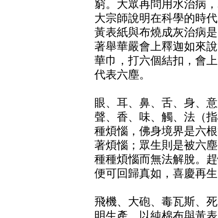
窮。大眾再問用水治病，
大宗師說明在科學的時代
黃表紙與布燒成灰治病是
著舉華嚴會上釋迦如來說
華巾，打六個結扣，會上
代表六塵。
眼、耳、鼻、舌、身、意
聲、香、味、觸、法（指
種煩惱，佛身境界是六根
著煩惱；眾生則是被六塵
種種煩惱而無法解脫。趕
便可回歸真如，喜慶再生
飛機、大砲、毒瓦斯、死
明生產，以純棉布與黃表