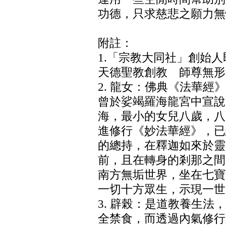
功德，只求慈悲之願力無
附註：
1.「宗教大同社」創始
天德聖教創教 師尊無形
2. 龍女：佛典《法華
曾於娑竭羅海龍宮中宣說
海，最小的女兒八歲，八
進修行《妙法華經》，已
的總持，在釋迦如來於靈
前，且在轉身的剎那之間
南方無垢世界，坐在七寶
一切十方眾生，示現一世
3. 辟榖：是道教養生
全禁食，而透過內氣修行