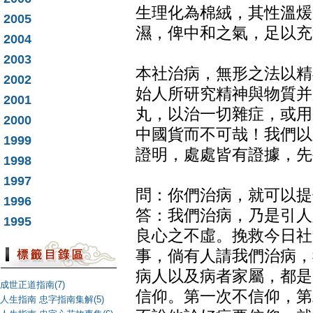
生理化為棉絨，其性溫煖
2005
濕，俾中和之氣，足以充
2004
2003
本社治病，無形之法以精
2002
始人所研究精神與物質并
2001
丸，以治一切雜症，或用
2000
中國貨而不可哉！我們以
1999
證明，處處皆有證據，先
1998
1997
問：你們治病，就可以提
1996
答：我們治病，乃是引人
1995
良心之不虛。挽救今日社
事，倘有人請我們治病，
病人以及病者家屬，都是
成世正道指南(7)
信仰。第一次不信仰，第
人生指南 忠字指南集解(5)