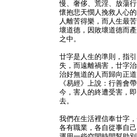
慢、奢侈、荒淫、放蕩行
懷抱悲天憫人挽救人心的
人離苦得樂，而人生最苦
壞道德，因敗壞道德而產
之中。
廿字是人生的準則，指引
失，而遠離禍害，廿字治
治好無道的人而歸向正道
《易經》上說：行善會帶
今，害人的終遭受害，即
去。
我們在生活裡信奉廿字，
各有職業，各自從事自己
運用一些空閒時間幫助別