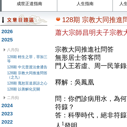
成世正道指南
人生指南
人
128期 宗教大同推
2026
蕭大宗師昌明夫子宗教
2025
宗教大同推進社問答
八月(5)
無形居士答客問
128期 輕生之罪，罪加三
等
門人王若虛、周一民筆錄
128期 中元普渡法會通告
128期 宗教大同推進問答
（之九）
釋解：吳鳳凰
128期 寬恕至道原諒之心
128期 以善解化災關
問：你們診病用水，為何
二月(6)
2024
符籙？
2023
答：科學時代，絕非符籙
2022
1
人
發明。