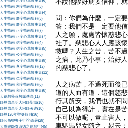
不說他診好病要信仰，就
人生指南 忠字心花故事集(6)
人生指南 恕字指南集解(3)
人生指南 恕字心花故事集(4)
問：你們為什麼，一定要
人生指南 廉字指南集解(3)
人生指南 廉字心花故事集(4)
答：我們不是一定要他信
人生指南 正字指南集解(7)
人之願，處處皆懷慈悲心
人生指南 正字心花故事集(7)
社了。慈悲心人人應該懷
人生指南 信字指南集解(4)
人生指南 信字心花故事集(5)
救嗎？人生之苦，苦不過
人生指南 公字指南集解(6)
之病，此乃小事；治好人
人生指南 公字心花故事集(9)
人生指南 孝字指南集解(12)
的慈悲心了。
人生指南 孝字心花故事集(12)
人生指南 仁字指南集解(2)
人之病苦，不過死而後已
人生指南 和字指南集解(6)
人生指南 和字心花故事集(8)
道的人而有道，這個慈悲
天德教蓬萊教脈傳流(11)
行其所安，我們也就不問
師尊蕭昌明大宗師聖蹟(16)
自己以為得計，實在是苦
師尊蕭昌明大宗師著述(10)
師尊120年聖誕特刊(36)
不可以做呢，豈止害人，
師公笛卿夫子行誼‧論著(29)
車駟馬兒女隨之，易云：
大覺導師秦淑德之信願行(45)