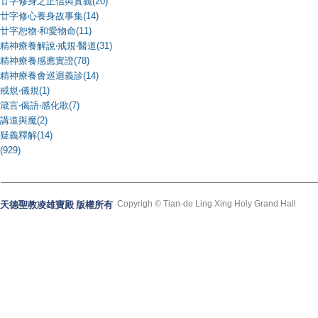
廿字修身之正信與實義(20)
廿字修心養身故事集(14)
廿字恕物‧和愛物命(11)
精神療養解說‧戒規‧醫道(31)
精神療養感應實證(78)
精神療養會巡迴義診(14)
戒規‧儀規(1)
箴言‧偈語‧感化歌(7)
講道與魔(2)
疑義釋解(14)
(929)
Copyrigh © Tian-de Ling Xing Holy Grand Hall
天德聖教凌雄寶殿 版權所有