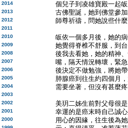
2014
個兒子到凌雄寶殿一起皈依
2013
古佛聖誕，她到佛堂參
2012
師尊祈禱，問她說些什麼
2011
2010
皈依一個多月後，她的病
2009
她覺得脊椎不舒服，到台
2008
後我去看她，她的精神、
2007
嘴，隔天情況轉壞，緊急
2006
後決定不做勉強，將她帶
2005
肺腺癌到往生約四個月，
2004
需要坐著，但沒有甚麼疼
2003
2002
美玥二姊生前對父母很是
2001
幸運的是癌末時自己誠心
2000
用心的因緣，往生後為她
1999