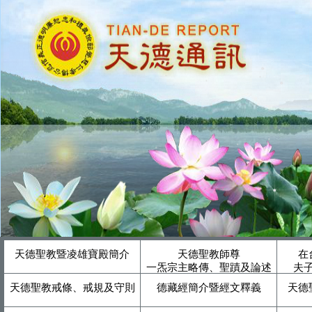
天德聖教暨凌雄寶殿簡介
天德聖教師尊
在
一炁宗主略傳、聖蹟及論述
夫
天德聖教戒條、戒規及守則
德藏經簡介暨經文釋義
天德