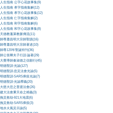
人生指南 公字心花故事集(9)
人生指南 孝字指南集解(12)
人生指南 孝字心花故事集(12)
人生指南 仁字指南集解(2)
人生指南 和字指南集解(6)
人生指南 和字心花故事集(8)
天德教蓬萊教脈傳流(11)
師尊蕭昌明大宗師聖蹟(16)
師尊蕭昌明大宗師著述(10)
師尊120年聖誕特刊(36)
師公笛卿夫子行誼‧論著(29)
大覺導師秦淑德之信願行(45)
明德聖訓‧光諭(127)
明德聖訓‧息災法會光諭(5)
明德聖訓‧SARS瘴疫光諭(7)
明德聖訓‧光諭釋義(20)
大慈大悲之普渡法會(26)
建大法會秉天命之精義(3)
挽災救劫‧921大地震(6)
挽災救劫‧SARS瘴疫(3)
地水火風災示諭(5)